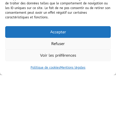
de traiter des données telles que le comportement de navigation ou
les ID uniques sur ce site. Le fait de ne pas consentir ou de retirer son
consentement peut avoir un effet négatif sur certaines
caractéristiques et fonctions.
Accepter
Refuser
Voir les préférences
Accompagnement et Bien-
Politique de cookies
Mentions légales
Être
Conseil et Soutien Personnalisé
Mon service d’
accompagnement
et
bien-être
est conçu
pour vous aider à atteindre un équilibre optimal dans
votre vie quotidienne. Avec une approche holistique, je